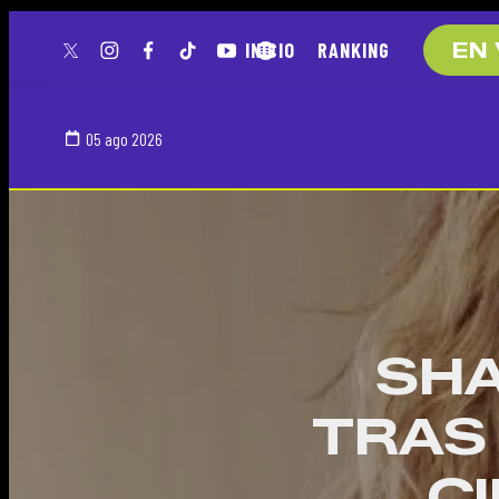
INICIO
RANKING
EN 
twitter
instagram
facebook
tiktok
youtube
spotify
05 ago 2026
SHA
TRAS
CI