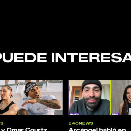
nt
PUEDE INTERESA
S
E40NEWS
 y Omar Courtz
Arcángel habló en