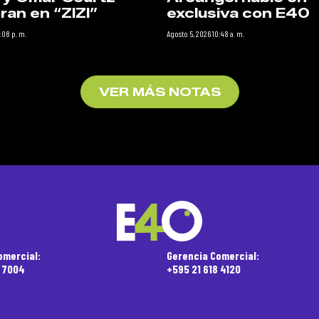
ran en “ZIZI”
exclusiva con E40
:08 p. m.
Agosto 5, 2026 10:48 a. m.
VER MÁS NOTAS
omercial:
Gerencia Comercial:
5 7004
+595 21 618 4120