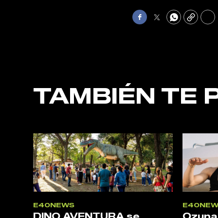
Facebook
Twitter
WhatsApp
Copy
Pri
TAMBIÉN TE 
E40NEWS
E40NEW
DINO AVENTURA se
Ozuna