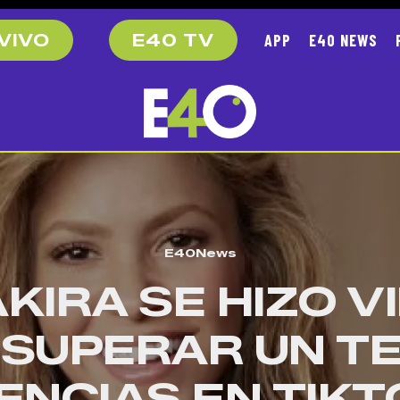
APP
E40 NEWS
VIVO
E40 TV
E40News
KIRA SE HIZO V
 SUPERAR UN TE
ENCIAS EN TIK