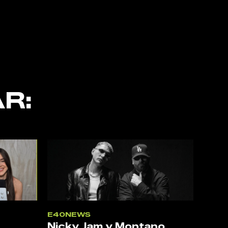
R:
E40NEWS
Nicky Jam y Montano