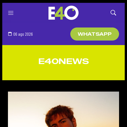
Menú
Mostrar
búsqued
06 ago 2026
WHATSAPP
E40NEWS