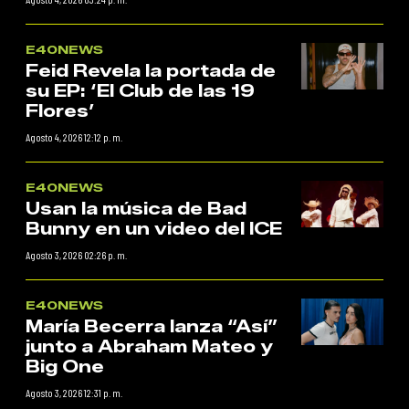
E40NEWS
Feid Revela la portada de
su EP: ‘El Club de las 19
Flores’
Agosto 4, 2026 12:12 p. m.
E40NEWS
Usan la música de Bad
Bunny en un video del ICE
Agosto 3, 2026 02:26 p. m.
E40NEWS
María Becerra lanza “Así”
junto a Abraham Mateo y
Big One
Agosto 3, 2026 12:31 p. m.