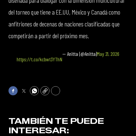
diseñada para dialogar con la dimensión multicultural
del torneo que tiene a EE.UU, México y Canadá como
anfitriones de decenas de naciones clasificadas que
competirán a partir del próximo mes.
— Anitta (@Anitta)
May 21, 2026
https://t.co/kcbwt3YThN
Facebook
Twitter
WhatsApp
Copy
Print
TAMBIÉN TE PUEDE
INTERESAR: