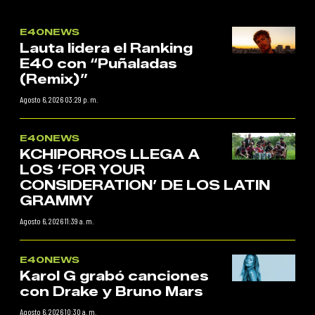
E40NEWS
Lauta lidera el Ranking
E40 con “Puñaladas
(Remix)”
Agosto 6, 2026 03:29 p. m.
E40NEWS
KCHIPORROS LLEGA A
LOS ‘FOR YOUR
CONSIDERATION’ DE LOS LATIN
GRAMMY
Agosto 6, 2026 11:39 a. m.
E40NEWS
Karol G grabó canciones
con Drake y Bruno Mars
Agosto 6, 2026 10:30 a. m.