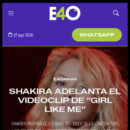
Menú
Mostrar
búsqued
07 ago 2026
WHATSAPP
E40News
SHAKIRA ADELANTA EL
VIDEOCLIP DE “GIRL
LIKE ME”
SHAKIRA PREPARA EL ESTRENO DEL VIDEO DE LA CANCIÓN “GIRL