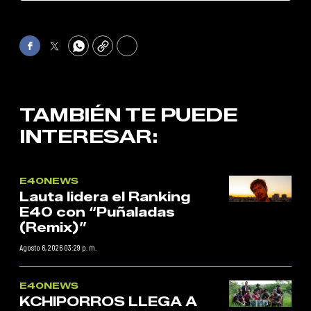
Facebook
Twitter
WhatsApp
Copy
Print
TAMBIÉN TE PUEDE
INTERESAR:
E40NEWS
Lauta lidera el Ranking
E40 con “Puñaladas
(Remix)”
Agosto 6, 2026 03:29 p. m.
E40NEWS
KCHIPORROS LLEGA A