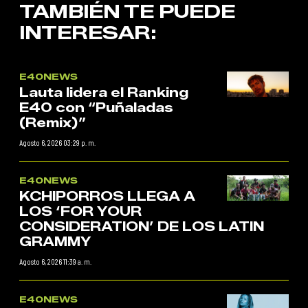
TAMBIÉN TE PUEDE
INTERESAR:
E40NEWS
Lauta lidera el Ranking
E40 con “Puñaladas
(Remix)”
Agosto 6, 2026 03:29 p. m.
E40NEWS
KCHIPORROS LLEGA A
LOS ‘FOR YOUR
CONSIDERATION’ DE LOS LATIN
GRAMMY
Agosto 6, 2026 11:39 a. m.
E40NEWS