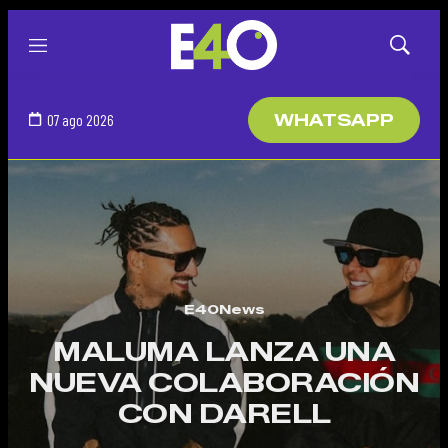
Menú
Mostrar
búsqued
07 ago 2026
WHATSAPP
E40News
MALUMA LANZA UNA
NUEVA COLABORACIÓN
CON DARELL