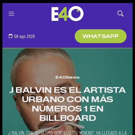
Menú
Mostrar
búsqued
08 ago 2026
WHATSAPP
E40News
J BALVIN ES EL ARTISTA
URBANO CON MÁS
NÚMEROS 1 EN
BILLBOARD
J BALVIN, CON SU ÚLTIMO SENCILLO “TU VENENO”, HA LLEGADO A LA