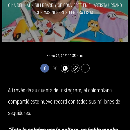
CIMA DEL LATIN BILLBOARD Y SE CONVIERTE EN EL ARTISTA URBANO
CON MÁS NÚMEROS 1 EN ESA LISTA.
Marzo 29, 2021 10:35 p. m.
Facebook
Twitter
WhatsApp
Copy
Print
A través de su cuenta de Instagram, el colombiano
compartió este nuevo récord con todos sus millones de
seguidores.
“Esto lo celebro por la cultura, no hablo mucho,