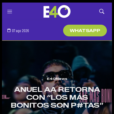
Menú
Mostrar
búsqued
07 ago 2026
WHATSAPP
E40News
ANUEL AA RETORNA
CON “LOS MÁS
BONITOS SON P#TAS”