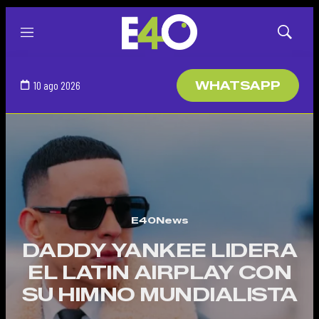
Menú
Mostrar
búsqued
10 ago 2026
WHATSAPP
E40News
DADDY YANKEE LIDERA
EL LATIN AIRPLAY CON
SU HIMNO MUNDIALISTA