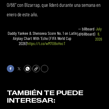
0/66” con Bizarrap, que lideró durante una semana en
enero de este año.
— billboard
July
Daddy Yankee & Shenseea Score No. 1 on Latin
(@billboard)
8,
Airplay Chart With ‘Echo (FIFA World Cup
2026
2026)’
https://t.co/wM70BoHxcT
Facebook
Twitter
WhatsApp
Copy
Print
TAMBIÉN TE PUEDE
INTERESAR: