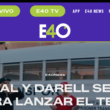
APP
E40 NEWS
VIVO
E40 TV
E40News
L Y DARELL S
A LANZAR EL 