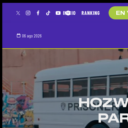
INICIO
RANKING
EN 
twitter
instagram
facebook
tiktok
youtube
spotify
06 ago 2026
HOZWA
PAR