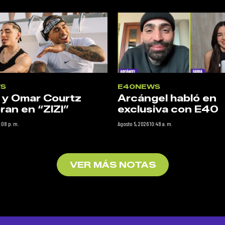
S
E40NEWS
 y Omar Courtz
Arcángel habló en
ran en “ZIZI”
exclusiva con E40
:08 p. m.
Agosto 5, 2026 10:48 a. m.
VER MÁS NOTAS