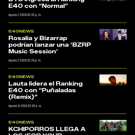
E40 con “Normal”
Agosto 7, 2026 03:03 p. m.
E40NEWS
Rosalía y Bizarrap
podrían lanzar una ‘BZRP
Music Session’
Agosto 7, 2026 02:35 p. m.
E40NEWS
Lauta lidera el Ranking
E40 con “Puñaladas
(Remix)”
Agosto 6, 2026 03:29 p. m.
E40NEWS
KCHIPORROS LLEGA A