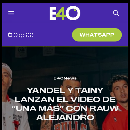
Menú
Mostrar
búsqued
09 ago 2026
WHATSAPP
E40News
YANDEL Y TAINY
LANZAN EL VIDEO DE
“UNA MÁS” CON RAUW
ALEJANDRO