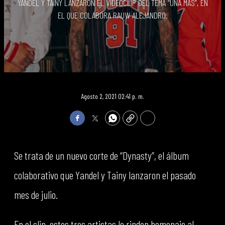
YANDEL Y TAINY LANZARON EL VÍDEOCLIP DEL TEMA “UNA MÁS”, EN
EL QUE COLABORA RAUW ALEJANDRO.
Agosto 2, 2021 02:41 p. m.
Facebook
Twitter
WhatsApp
Copy
Print
Se trata de un nuevo corte de “Dynasty”, el álbum
colaborativo que Yandel y Tainy lanzaron el pasado
mes de julio.
En el clip, estos tres artistas le rinden homenaje al