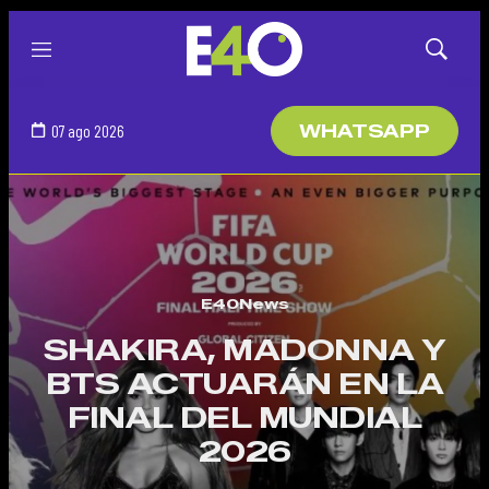
Menú
Mostrar
búsqued
07 ago 2026
WHATSAPP
E40News
SHAKIRA, MADONNA Y
BTS ACTUARÁN EN LA
FINAL DEL MUNDIAL
2026