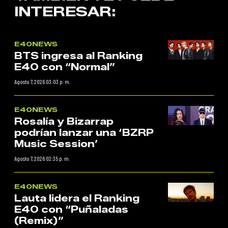
INTERESAR:
E40NEWS
BTS ingresa al Ranking
E40 con “Normal”
Agosto 7, 2026 03:03 p. m.
E40NEWS
Rosalía y Bizarrap
podrían lanzar una ‘BZRP
Music Session’
Agosto 7, 2026 02:35 p. m.
E40NEWS
Lauta lidera el Ranking
E40 con “Puñaladas
(Remix)”