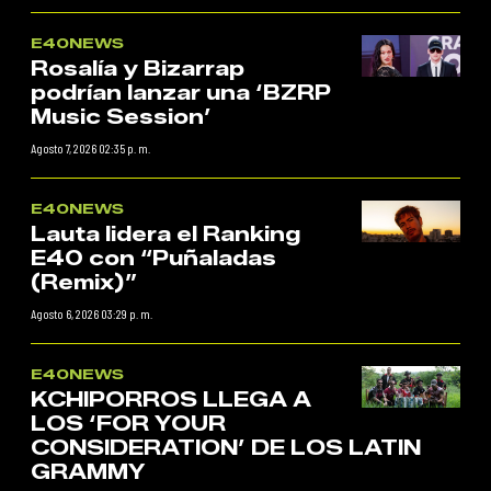
E40NEWS
Rosalía y Bizarrap
podrían lanzar una ‘BZRP
Music Session’
Agosto 7, 2026 02:35 p. m.
E40NEWS
Lauta lidera el Ranking
E40 con “Puñaladas
(Remix)”
Agosto 6, 2026 03:29 p. m.
E40NEWS
KCHIPORROS LLEGA A
LOS ‘FOR YOUR
CONSIDERATION’ DE LOS LATIN
GRAMMY