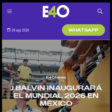
Menú
Mostrar
búsqued
09 ago 2026
WHATSAPP
E40News
J BALVIN INAUGURARÁ
EL MUNDIAL 2026 EN
MÉXICO