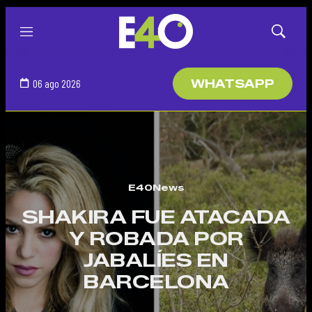
Menú
Mostrar
búsqued
06 ago 2026
WHATSAPP
E40News
SHAKIRA FUE ATACADA
Y ROBADA POR
JABALÍES EN
BARCELONA