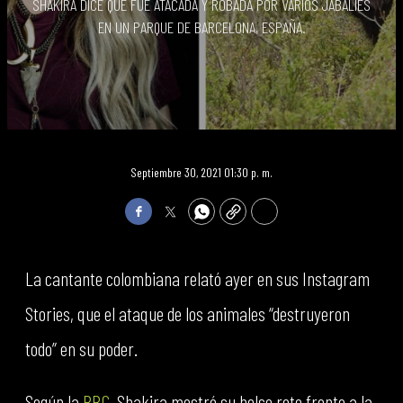
SHAKIRA DICE QUE FUE ATACADA Y ROBADA POR VARIOS JABALÍES
EN UN PARQUE DE BARCELONA, ESPAÑA.
Septiembre 30, 2021 01:30 p. m.
Facebook
Twitter
WhatsApp
Copy
Print
La cantante colombiana relató ayer en sus Instagram
Stories, que el ataque de los animales “destruyeron
todo” en su poder.
Según la
BBC
, Shakira mostró su bolso roto frente a la