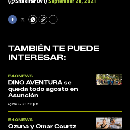
(@ShakiraFOv1)
September 28, 2021
Facebook
Twitter
WhatsApp
Copy
Print
TAMBIÉN TE PUEDE
INTERESAR:
E40NEWS
DINO AVENTURA se
queda todo agosto en
Asunción
Agosto 5, 2026 12:18 p. m.
E40NEWS
Ozuna y Omar Courtz