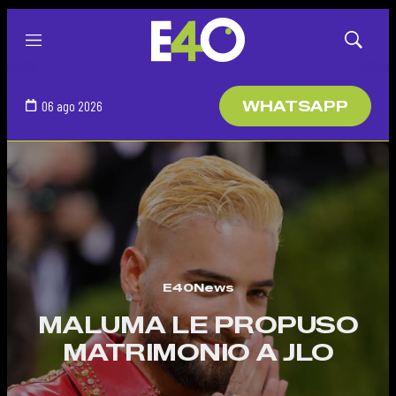
Menú
Mostrar
búsqued
06 ago 2026
WHATSAPP
E40News
MALUMA LE PROPUSO
MATRIMONIO A JLO