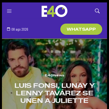
Menú
Mostrar
búsqued
08 ago 2026
WHATSAPP
E40News
LUIS FONSI, LUNAY Y
LENNY TAVÁREZ SE
UNEN A JULIETTE