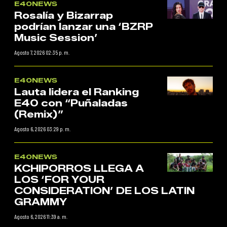
E40NEWS
Rosalía y Bizarrap
podrían lanzar una ‘BZRP
Music Session’
Agosto 7, 2026 02:35 p. m.
E40NEWS
Lauta lidera el Ranking
E40 con “Puñaladas
(Remix)”
Agosto 6, 2026 03:29 p. m.
E40NEWS
KCHIPORROS LLEGA A
LOS ‘FOR YOUR
CONSIDERATION’ DE LOS LATIN
GRAMMY
Agosto 6, 2026 11:39 a. m.