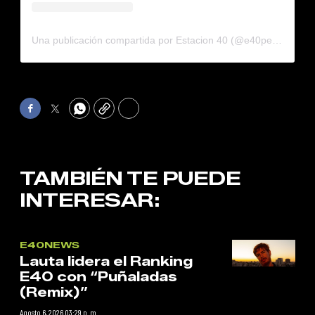
Una publicación compartida por Estacion 40 (@e40pega)
Facebook
Twitter
WhatsApp
Copy
Print
TAMBIÉN TE PUEDE
INTERESAR:
E40NEWS
Lauta lidera el Ranking
E40 con “Puñaladas
(Remix)”
Agosto 6, 2026 03:29 p. m.