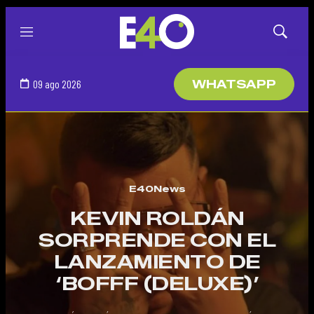
Menú
Mostrar
búsqued
09 ago 2026
WHATSAPP
E40News
KEVIN ROLDÁN
SORPRENDE CON EL
LANZAMIENTO DE
‘BOFFF (DELUXE)’