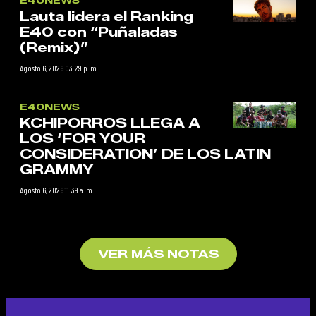
E40NEWS
Lauta lidera el Ranking
E40 con “Puñaladas
(Remix)”
Agosto 6, 2026 03:29 p. m.
E40NEWS
KCHIPORROS LLEGA A
LOS ‘FOR YOUR
CONSIDERATION’ DE LOS LATIN
GRAMMY
Agosto 6, 2026 11:39 a. m.
VER MÁS NOTAS