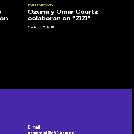
E40NEWS
e
Ozuna y Omar Courtz
 en
colaboran en “ZIZI”
Agosto 5, 2026 12:08 p. m.
E-mail:
comercial@e40.com.py