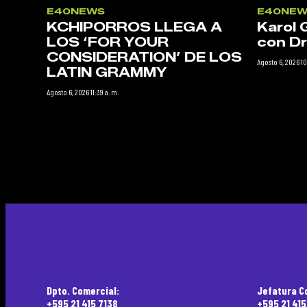
E40NEWS
E40NEW
KCHIPORROS LLEGA A
Karol 
LOS ‘FOR YOUR
con Dr
CONSIDERATION’ DE LOS
Agosto 6, 2026 10
LATIN GRAMMY
Agosto 6, 2026 11:39 a. m.
Dpto. Comercial:
Jefatura C
+595 21 415 7138
+595 21 41