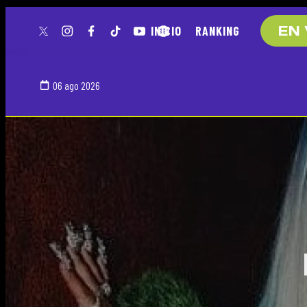
INICIO
RANKING
EN 
twitter
instagram
facebook
tiktok
youtube
spotify
06 ago 2026