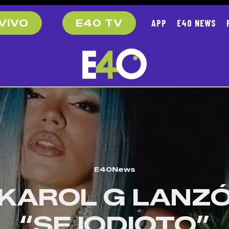
APP
E40 NEWS
VIVO
E40 TV
E40News
KAROL G LANZ
“SEJODIOTO”