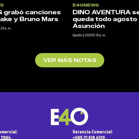
S
E40NEWS
G grabó canciones
DINO AVENTURA s
ake y Bruno Mars
queda todo agosto
Asunción
:30 a. m.
Agosto 5, 2026 12:18 p. m.
VER MÁS NOTAS
omercial:
Gerencia Comercial:
5 7004
+595 21 618 4120