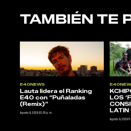
TAMBIÉN TE 
E40NEWS
E40NEW
Lauta lidera el Ranking
KCHIP
E40 con “Puñaladas
LOS ‘
(Remix)”
CONSI
LATI
Agosto 6, 2026 03:29 p. m.
Agosto 6, 2026 11: