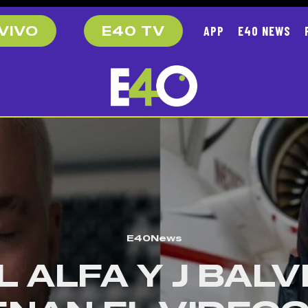
APP
E40 NEWS
VIVO
E40 TV
E40News
L ALFA Y J BALV