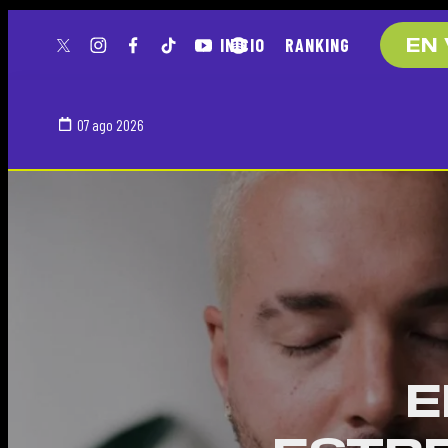
INICIO
RANKING
EN 
twitter
instagram
facebook
tiktok
youtube
spotify
07 ago 2026
E