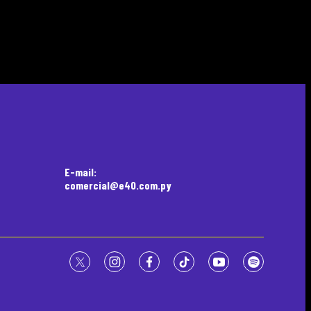
E-mail:
comercial@e40.com.py
twitter
instagram
facebook
tiktok
youtube
spotify