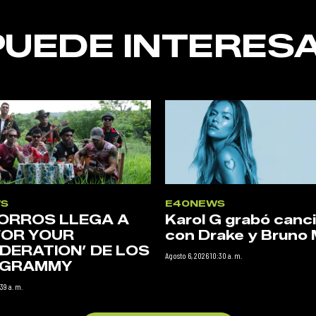
PUEDE INTERESA
S
E40NEWS
ORROS LLEGA A
Karol G grabó canc
FOR YOUR
con Drake y Bruno 
DERATION’ DE LOS
Agosto 6, 2026 10:30 a. m.
N GRAMMY
39 a. m.