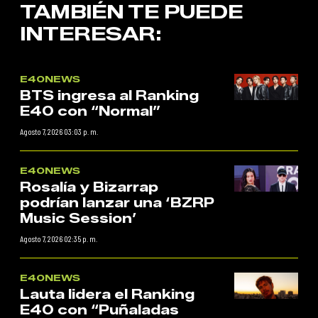
TAMBIÉN TE PUEDE
INTERESAR:
E40NEWS
BTS ingresa al Ranking
E40 con “Normal”
Agosto 7, 2026 03:03 p. m.
E40NEWS
Rosalía y Bizarrap
podrían lanzar una ‘BZRP
Music Session’
Agosto 7, 2026 02:35 p. m.
E40NEWS
Lauta lidera el Ranking
E40 con “Puñaladas