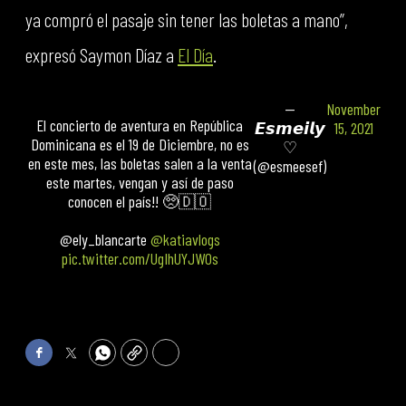
ya compró el pasaje sin tener las boletas a mano”,
expresó Saymon Díaz a
El Día
.
—
November
El concierto de aventura en República
𝙀𝙨𝙢𝙚𝙞𝙡𝙮
15, 2021
Dominicana es el 19 de Diciembre, no es
♡
en este mes, las boletas salen a la venta
(@esmeesef)
este martes, vengan y así de paso
conocen el país!! 🥺🇩🇴
@ely_blancarte
@katiavlogs
pic.twitter.com/UgIhUYJW0s
Facebook
Twitter
WhatsApp
Copy
Print