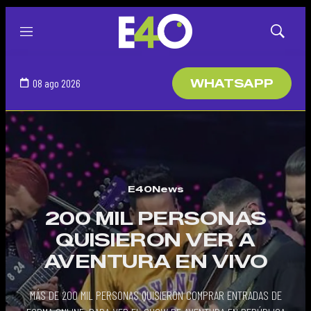
Menú
Mostrar
búsqued
08 ago 2026
WHATSAPP
E40News
200 MIL PERSONAS
QUISIERON VER A
AVENTURA EN VIVO
MÁS DE 200 MIL PERSONAS QUISIERON COMPRAR ENTRADAS DE