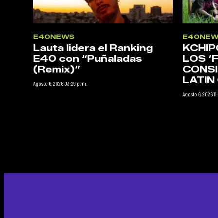
E40NEWS
E40NEW
Lauta lidera el Ranking
KCHIP
E40 con “Puñaladas
LOS ‘
(Remix)”
CONSI
LATI
Agosto 6, 2026 03:29 p. m.
Agosto 6, 2026 11: