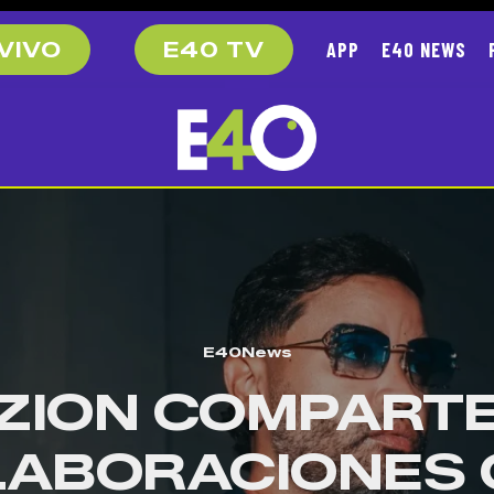
APP
E40 NEWS
VIVO
E40 TV
E40News
ZION COMPART
ABORACIONES 