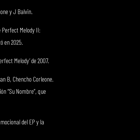
one y J Balvin.
 Perfect Melody II:
zó en 2025.
rfect Melody’ de 2007.
lan B, Chencho Corleone.
ción “Su Nombre”, que
omocional del EP y la