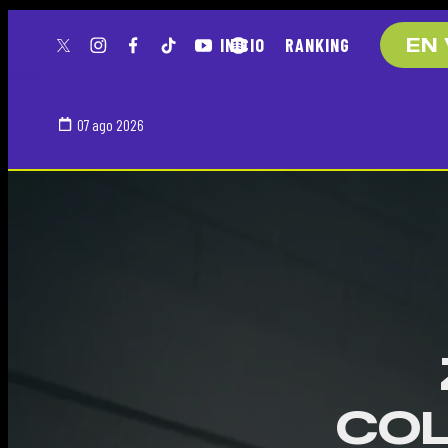
INICIO
RANKING
EN 
twitter
instagram
facebook
tiktok
youtube
spotify
07 ago 2026
COL