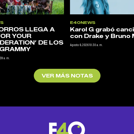
S
E40NEWS
ORROS LLEGA A
Karol G grabó canc
FOR YOUR
con Drake y Bruno 
DERATION’ DE LOS
Agosto 6, 2026 10:30 a. m.
N GRAMMY
39 a. m.
VER MÁS NOTAS