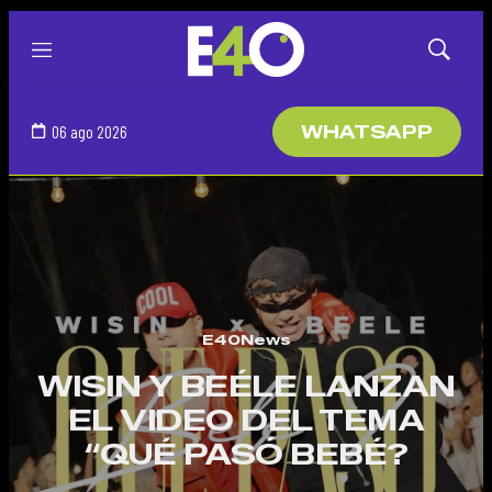
Menú
Mostrar
búsqued
06 ago 2026
WHATSAPP
E40News
WISIN Y BEÉLE LANZAN
EL VIDEO DEL TEMA
“QUÉ PASÓ BEBÉ?