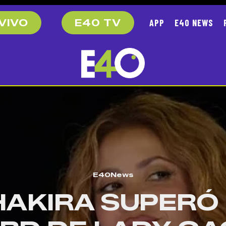
APP
E40 NEWS
VIVO
E40 TV
E40News
HAKIRA SUPERÓ 