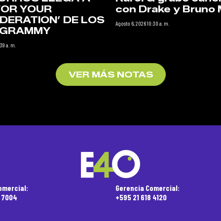
FOR YOUR
con Drake y Bruno 
DERATION’ DE LOS
Agosto 6, 2026 10:30 a. m.
N GRAMMY
39 a. m.
VER MÁS NOTAS
omercial:
Gerencia Comercial:
5 7004
+595 21 618 4120