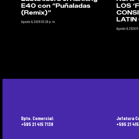
E40 con “Puñaladas
LOS ‘
(Remix)”
CONSI
LATI
Agosto 6, 2026 03:29 p. m.
Agosto 6, 2026 11:
Dpto. Comercial:
Jefatura C
+595 21 415 7138
+595 21 41