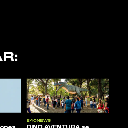
R:
E40NEWS
iones
DINO AVENTURA se