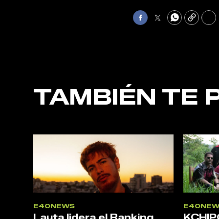
Facebook
Twitter
WhatsApp
Copy
Pri
TAMBIÉN TE 
E40NEWS
E40NEW
Lauta lidera el Ranking
KCHIP