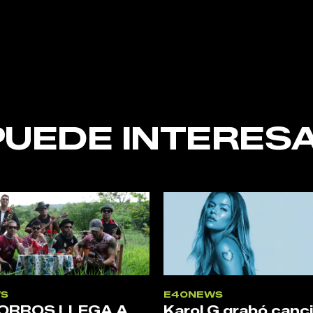
nt
PUEDE INTERESA
S
E40NEWS
ORROS LLEGA A
Karol G grabó canc