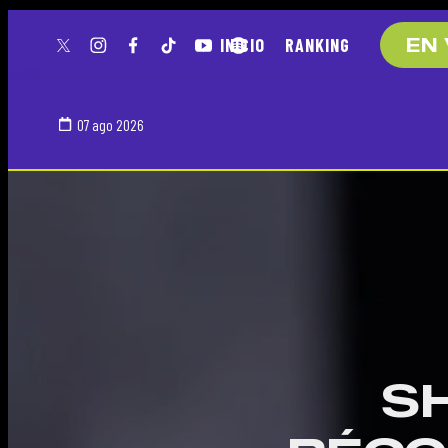
INICIO
RANKING
EN 
twitter
instagram
facebook
tiktok
youtube
spotify
07 ago 2026
S