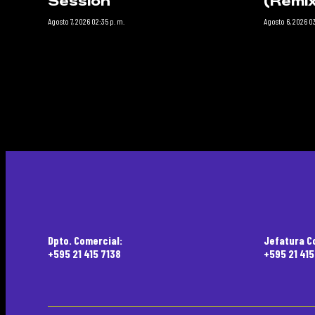
Session’
(Remix
Agosto 7, 2026 02:35 p. m.
Agosto 6, 2026 03
Dpto. Comercial:
Jefatura C
+595 21 415 7138
+595 21 41