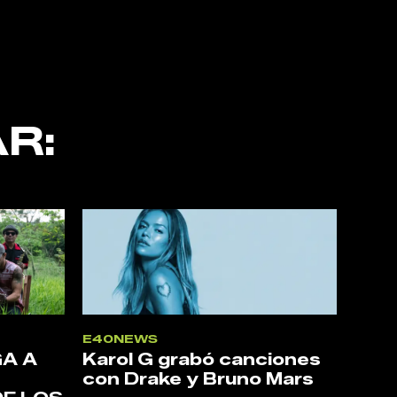
R:
E40NEWS
A A
Karol G grabó canciones
con Drake y Bruno Mars