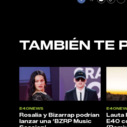
Facebook
Twitter
WhatsApp
Copy
Pri
TAMBIÉN TE 
E40NEWS
E40NEW
Rosalía y Bizarrap podrían
Lauta 
lanzar una ‘BZRP Music
E40 c