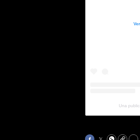
Ve
Una public