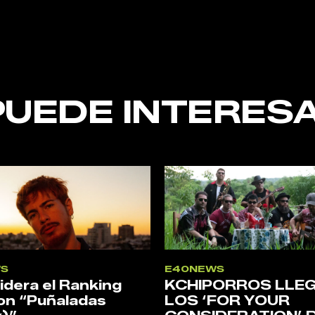
nt
PUEDE INTERESA
S
E40NEWS
lidera el Ranking
KCHIPORROS LLEG
on “Puñaladas
LOS ‘FOR YOUR