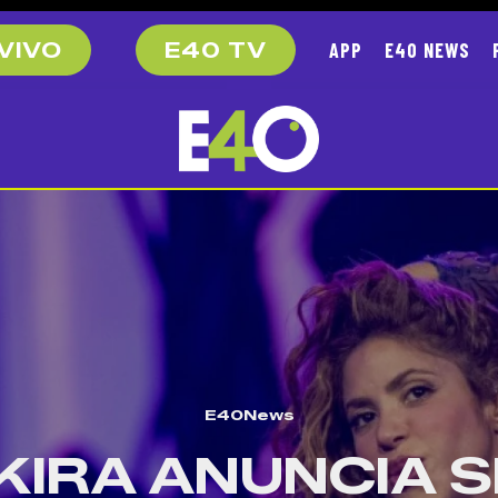
APP
E40 NEWS
VIVO
E40 TV
E40News
KIRA ANUNCIA 