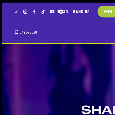
INICIO
RANKING
EN 
twitter
instagram
facebook
tiktok
youtube
spotify
07 ago 2026
SHA