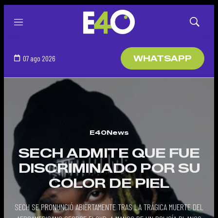
Menú
Mostrar
búsqued
07 ago 2026
WHATSAPP
E40News
SECH ADMITE QUE FUE
DISCRIMINADO POR SU
COLOR DE PIEL
SECH SE PRONUNCIÓ ABIERTAMENTE TRAS LA TRÁGICA MUERTE DEL