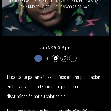
AFROAMERICANO GEORGE FLOYD, A MANOS DE UN POLICÍA BLANCO
EN MINNEAPOLIS, EE.UU, EL PASADO 25 DE MAYO.
Junio 9, 2020 09:26 p. m.
Facebook
Twitter
WhatsApp
Copy
Print
El cantante panameño se confesó en una publicación
en Instagram, donde comentó que sufrió
discriminación por su color de piel.
El mismo aclara que había guardado “silencio” con