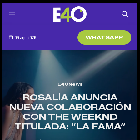
Menú
Mostrar
búsqued
09 ago 2026
WHATSAPP
E40News
ROSALÍA ANUNCIA
NUEVA COLABORACIÓN
CON THE WEEKND
TITULADA: “LA FAMA”