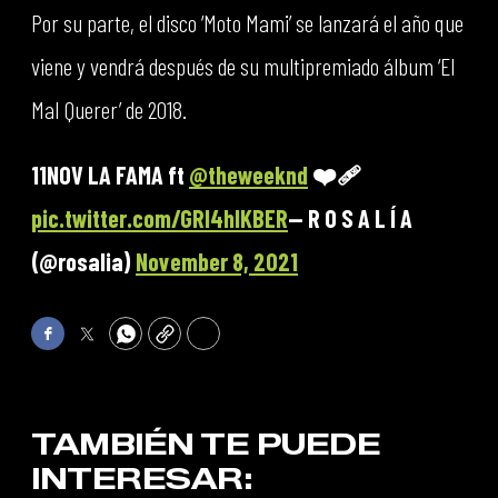
Por su parte, el disco ‘Moto Mami’ se lanzará el año que
viene y vendrá después de su multipremiado álbum ‘El
Mal Querer’ de 2018.
11NOV LA FAMA ft
@theweeknd
❤️‍🩹
pic.twitter.com/GRl4hlKBER
— R O S A L Í A
(@rosalia)
November 8, 2021
Facebook
Twitter
WhatsApp
Copy
Print
TAMBIÉN TE PUEDE
INTERESAR: