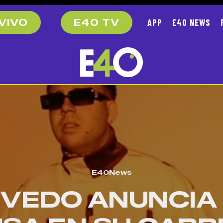
APP
E40 NEWS
VIVO
E40 TV
E40News
VEDO ANUNCIA