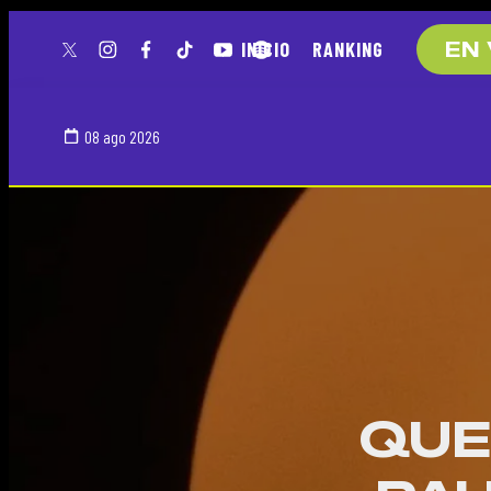
INICIO
RANKING
EN 
twitter
instagram
facebook
tiktok
youtube
spotify
08 ago 2026
QUE