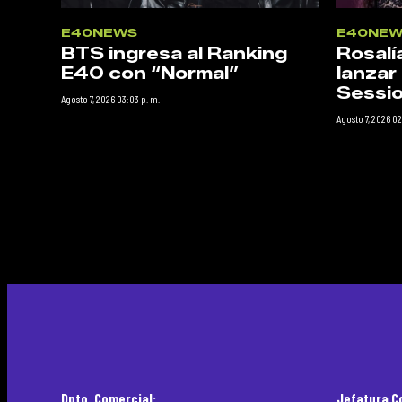
E40NEWS
E40NEW
BTS ingresa al Ranking
Rosalí
E40 con “Normal”
lanzar
Sessio
Agosto 7, 2026 03:03 p. m.
Agosto 7, 2026 02
Dpto. Comercial:
Jefatura C