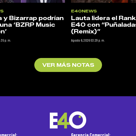
S
E40NEWS
a y Bizarrap podrían
Lauta lidera el Rank
 una ‘BZRP Music
E40 con “Puñalada
n’
(Remix)”
:35 p. m.
Agosto 6, 2026 03:29 p. m.
VER MÁS NOTAS
omercial:
Gerencia Comercial: