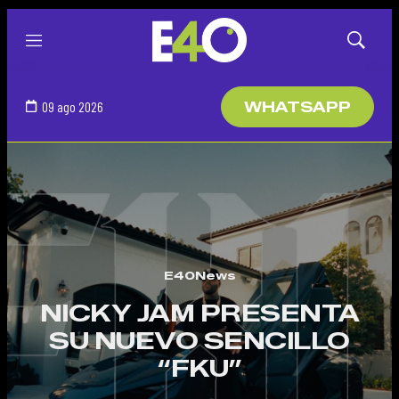
Menú
Mostrar
búsqued
09 ago 2026
WHATSAPP
E40News
NICKY JAM PRESENTA
SU NUEVO SENCILLO
“FKU”