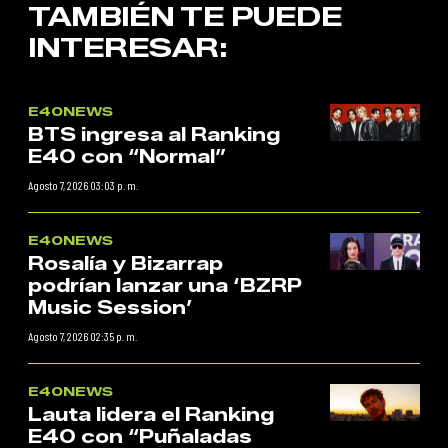
TAMBIÉN TE PUEDE
INTERESAR:
E40NEWS
BTS ingresa al Ranking
E40 con “Normal”
Agosto 7, 2026 03:03 p. m.
E40NEWS
Rosalía y Bizarrap
podrían lanzar una ‘BZRP
Music Session’
Agosto 7, 2026 02:35 p. m.
E40NEWS
Lauta lidera el Ranking
E40 con “Puñaladas