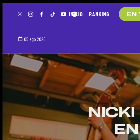
INICIO
RANKING
EN 
twitter
instagram
facebook
tiktok
youtube
spotify
05 ago 2026
NICKI
EN