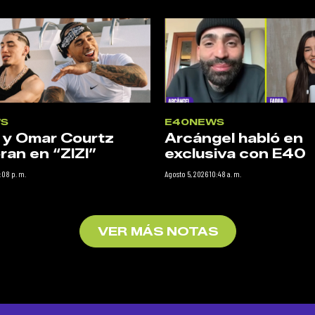
S
E40NEWS
 y Omar Courtz
Arcángel habló en
ran en “ZIZI”
exclusiva con E40
:08 p. m.
Agosto 5, 2026 10:48 a. m.
VER MÁS NOTAS