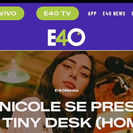
APP
E40 NEWS
VIVO
E40 TV
E40News
 NICOLE SE PR
 TINY DESK (HO