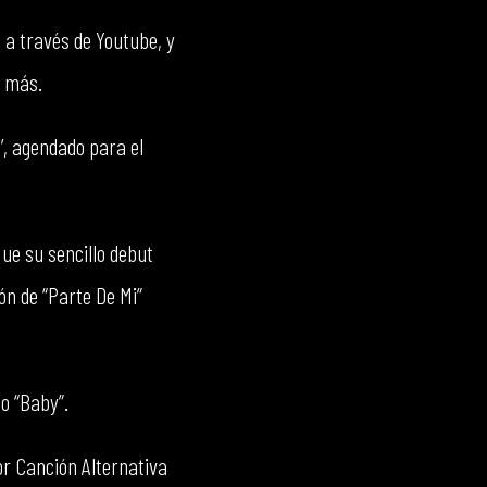
 a través de Youtube, y
s más.
’, agendado para el
que su sencillo debut
ón de “Parte De Mi”
do “Baby”.
or Canción Alternativa