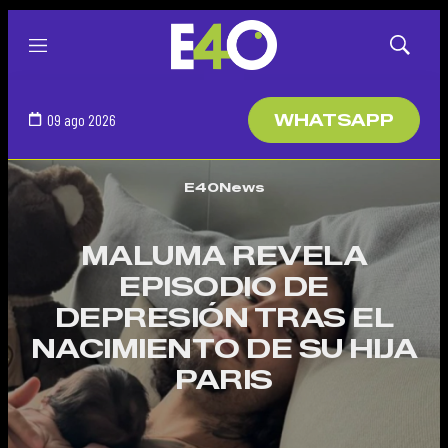
Menú
Mostrar
búsqued
09 ago 2026
WHATSAPP
E40News
MALUMA REVELA
EPISODIO DE
DEPRESIÓN TRAS EL
NACIMIENTO DE SU HIJA
PARIS