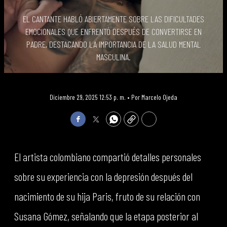
EL CANTANTE HABLÓ ABIERTAMENTE SOBRE LAS DIFICULTADES
EMOCIONALES QUE ENFRENTÓ DESPUÉS DE CONVERTIRSE EN
PADRE, DESTACANDO LA IMPORTANCIA DE LA SALUD MENTAL
MASCULINA.
Diciembre 29, 2025 12:53 p. m. •
Por
Marcelo Ojeda
Facebook
Twitter
WhatsApp
Copy
Print
El artista colombiano compartió detalles personales
sobre su experiencia con la depresión después del
nacimiento de su hija Paris, fruto de su relación con
Susana Gómez, señalando que la etapa posterior al