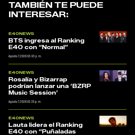
TAMBIÉN TE PUEDE
INTERESAR:
E40NEWS
BTS ingresa al Ranking
E40 con “Normal”
Agosto 7, 2026 03:03 p. m.
E40NEWS
Rosalía y Bizarrap
podrían lanzar una ‘BZRP
Music Session’
Agosto 7, 2026 02:35 p. m.
E40NEWS
Lauta lidera el Ranking
E40 con “Puñaladas