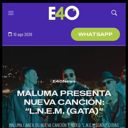
Menú
Mostrar
búsqued
10 ago 2026
WHATSAPP
E40News
MALUMA PRESENTA
NUEVA CANCIÓN:
“L.N.E.M. (GATA)”
MALUMA LANZA SU NUEVA CANCIÓN Y VIDEO “L.N.E.M (GATA)” CUYAS