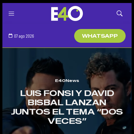
Menú
Mostrar
búsqued
07 ago 2026
WHATSAPP
E40News
LUIS FONSI Y DAVID
BISBAL LANZAN
JUNTOS EL TEMA “DOS
VECES”