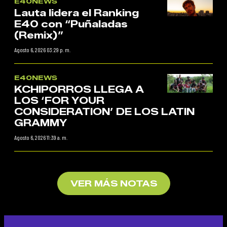
E40NEWS
Lauta lidera el Ranking
E40 con “Puñaladas
(Remix)”
Agosto 6, 2026 03:29 p. m.
E40NEWS
KCHIPORROS LLEGA A
LOS ‘FOR YOUR
CONSIDERATION’ DE LOS LATIN
GRAMMY
Agosto 6, 2026 11:39 a. m.
VER MÁS NOTAS