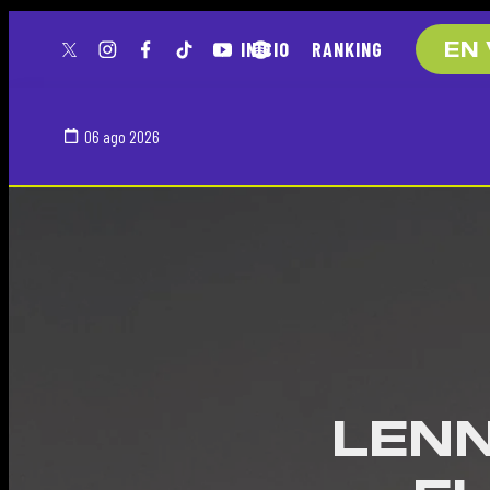
INICIO
RANKING
EN 
twitter
instagram
facebook
tiktok
youtube
spotify
06 ago 2026
LENN