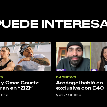
PUEDE INTERESA
S
E40NEWS
 y Omar Courtz
Arcángel habló en
ran en “ZIZI”
exclusiva con E40
:08 p. m.
Agosto 5, 2026 10:48 a. m.