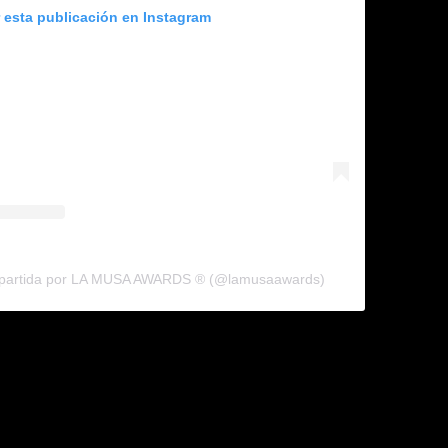
r esta publicación en Instagram
mpartida por LA MUSA AWARDS ® (@lamusaawards)
nt