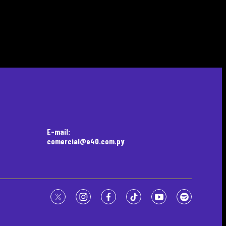
E-mail:
comercial@e40.com.py
twitter
instagram
facebook
tiktok
youtube
spotify