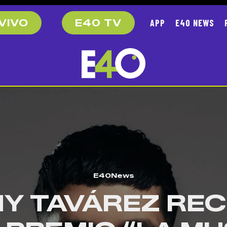
APP
E40 NEWS
VIVO
E40 TV
E40News
Y TAVÁREZ REC