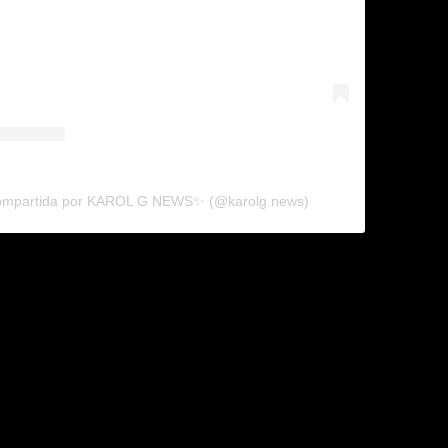
compartida por KAROL G NEWS✨ (@karolg.news)
nt