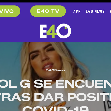
APP
E40 NEWS
VIVO
E40 TV
E40News
OL G SE ENCUE
TRAS DAR POSIT
COVID-19