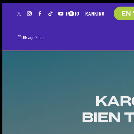
INICIO
RANKING
EN 
twitter
instagram
facebook
tiktok
youtube
spotify
05 ago 2026
KAR
BIEN 