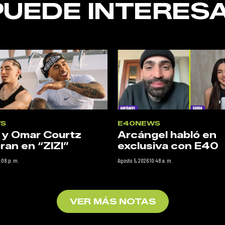
PUEDE INTERESA
S
E40NEWS
 y Omar Courtz
Arcángel habló en
ran en “ZIZI”
exclusiva con E40
:08 p. m.
Agosto 5, 2026 10:48 a. m.
VER MÁS NOTAS