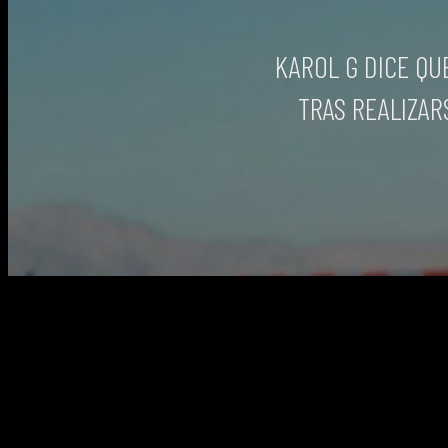
KAROL G DICE QU
TRAS REALIZARS