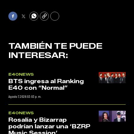
Facebook
Twitter
WhatsApp
Copy
Print
TAMBIÉN TE PUEDE
INTERESAR:
E40NEWS
BTS ingresa al Ranking
E40 con “Normal”
Agosto 7, 2026 03:03 p. m.
E40NEWS
Rosalía y Bizarrap
podrían lanzar una ‘BZRP
Music Session’