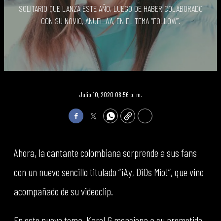
SOLITARIO QUE LANZA ESTE AÑO, LUEGO DE HABER COLABORADO
CON SU NOVIO, ANUEL AA, EN EL TEMA “FOLLOW”.
Julio 10, 2020 08:56 p. m.
Facebook
Twitter
WhatsApp
Copy
Print
Ahora, la cantante colombiana sorprende a sus fans
con un nuevo sencillo titulado “¡Ay, DiOs Mío!”, que vino
acompañado de su videoclip.
En este nuevo tema, Karol G menciona a su prometido,