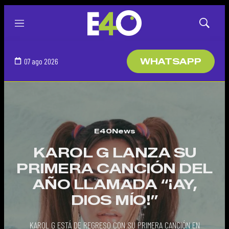
Menú
Mostrar
búsqued
07 ago 2026
WHATSAPP
E40News
KAROL G LANZA SU
PRIMERA CANCIÓN DEL
AÑO LLAMADA “¡AY,
DIOS MÍO!”
KAROL G ESTÁ DE REGRESO CON SU PRIMERA CANCIÓN EN