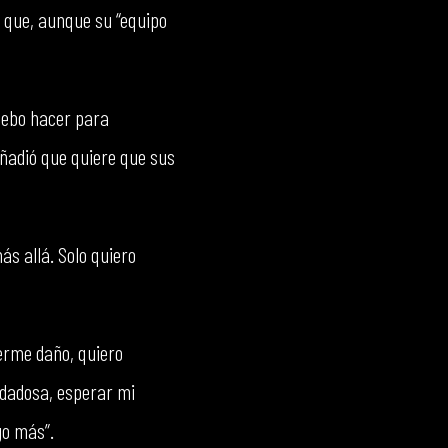
o que, aunque su “equipo
 debo hacer para
 añadió que quiere que sus
s allá. Solo quiero
cerme daño, quiero
idadosa, esperar mi
go más”.