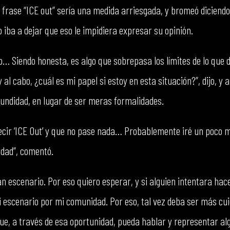
r frase “ICE out” sería una medida arriesgada, y bromeó diciend
no iba a dejar que eso le impidiera expresar su opinión.
lo… Siendo honesta, es algo que sobrepasa los límites de lo que
y al cabo, ¿cuál es mi papel si estoy en esta situación?”, dijo, y
undidad, en lugar de ser meras formalidades.
ecir ‘ICE Out’ y que no pase nada… Probablemente iré un poco má
dad”, comentó.
an escenario. Por eso quiero esperar, y si alguien intentara ha
escenario por mi comunidad. Por eso, tal vez deba ser más cu
e, a través de esa oportunidad, pueda hablar y representar al