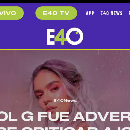
APP
E40 NEWS
VIVO
E40 TV
E40News
OL G FUE ADVER