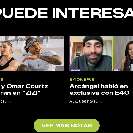
PUEDE INTERESA
S
E40NEWS
 y Omar Courtz
Arcángel habló en
ran en “ZIZI”
exclusiva con E40
:08 p. m.
Agosto 5, 2026 10:48 a. m.
VER MÁS NOTAS