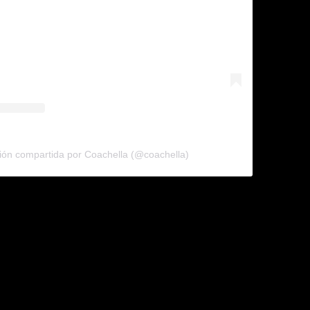
ión compartida por Coachella (@coachella)
nt