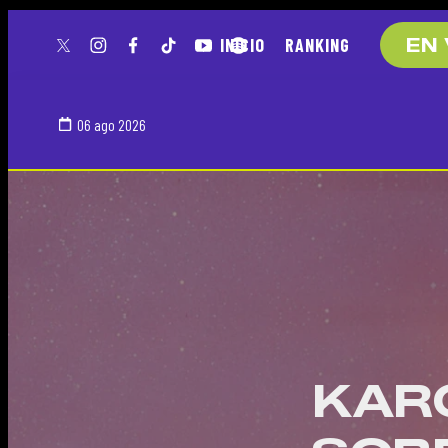
INICIO
RANKING
EN 
twitter
instagram
facebook
tiktok
youtube
spotify
06 ago 2026
KAR