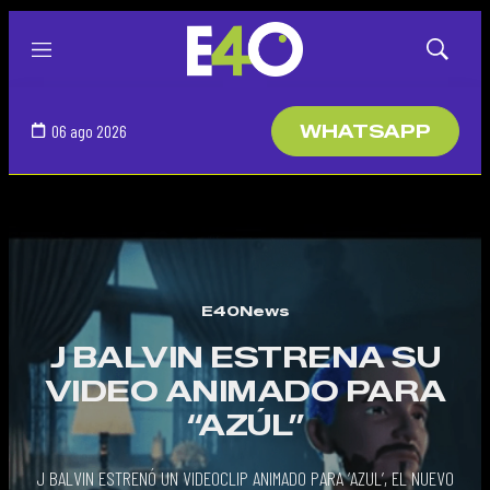
Menú
Mostrar
búsqued
06 ago 2026
WHATSAPP
E40News
J BALVIN ESTRENA SU
VIDEO ANIMADO PARA
“AZÚL”
J BALVIN ESTRENÓ UN VIDEOCLIP ANIMADO PARA ‘AZUL’, EL NUEVO