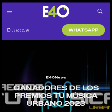
Menú
Mostrar
búsqued
08 ago 2026
WHATSAPP
E40News
GANADORES DE LOS
PREMIOS TU MÚSICA
URBANO 2023