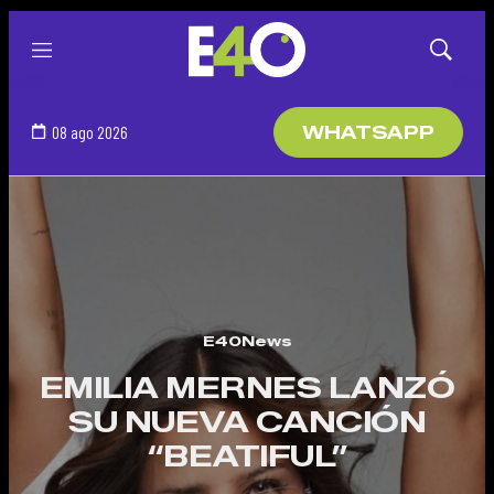
Menú
Mostrar
búsqued
08 ago 2026
WHATSAPP
E40News
EMILIA MERNES LANZÓ
SU NUEVA CANCIÓN
“BEATIFUL”