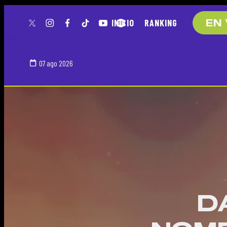
INICIO
RANKING
EN 
twitter
instagram
facebook
tiktok
youtube
spotify
07 ago 2026
D