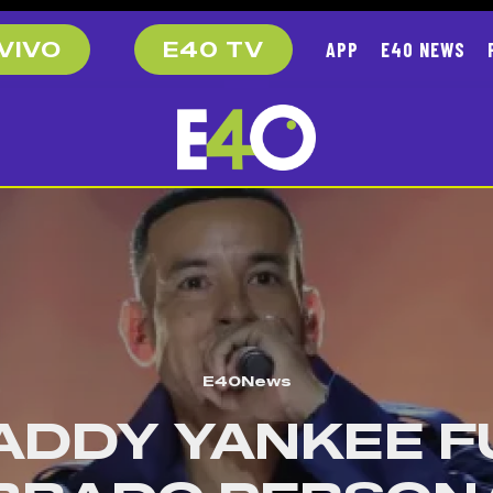
APP
E40 NEWS
VIVO
E40 TV
E40News
ADDY YANKEE F