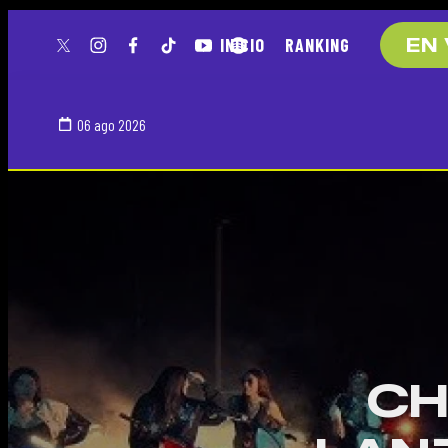
INICIO
RANKING
EN 
twitter
instagram
facebook
tiktok
youtube
spotify
06 ago 2026
CH