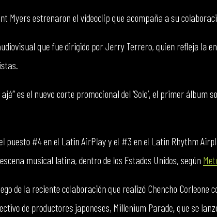
t Myers estrenaron el videoclip que acompaña a su colaboració
udiovisual que fue dirigido por Jerry Terrero, quien refleja la e
istas.
 ajá” es el nuevo corte promocional del ‘Solo’, el primer álbum so
l puesto #4 en el Latin AirPlay y el #3 en el Latin Rhythm Airp
a escena musical latina, dentro de los Estados Unidos, según
Met
uego de la reciente colaboración que realizó Chencho Corleone c
olectivo de productores japoneses, Millenium Parade, que se lan