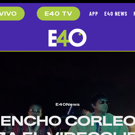
APP
E40 NEWS
VIVO
E40 TV
E40News
ENCHO CORLE