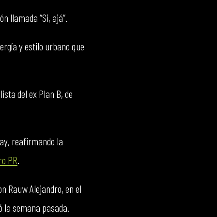
n llamada “Si, ajá”.
nergía y estilo urbano que
lista del ex Plan B, de
lay, reafirmando la
ro PR
.
on Rauw Alejandro, en el
zó la semana pasada.