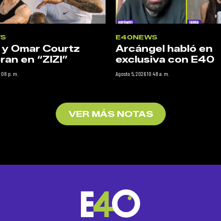
S
E40NEWS
 y Omar Courtz
Arcángel habló en
ran en “ZIZI”
exclusiva con E40
:08 p. m.
Agosto 5, 2026 10:48 a. m.
VER MÁS NOTAS