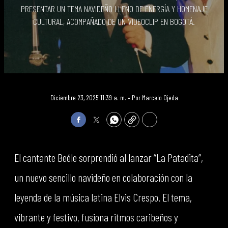
PRESENTAR UN TEMA NAVIDEÑO LLENO DE ENERGÍA Y HOMENAJE
CULTURAL, ACOMPAÑADO DE UN VIDEOCLIP EN BOGOTÁ.
Diciembre 23, 2025 11:39 a. m. •
Por
Marcelo Ojeda
Facebook
Twitter
WhatsApp
Copy
Print
El cantante Beéle sorprendió al lanzar “La Patadita”,
un nuevo sencillo navideño en colaboración con la
leyenda de la música latina Elvis Crespo. El tema,
vibrante y festivo, fusiona ritmos caribeños y