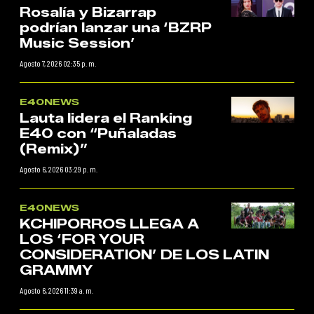
Rosalía y Bizarrap
podrían lanzar una ‘BZRP
Music Session’
Agosto 7, 2026 02:35 p. m.
E40NEWS
Lauta lidera el Ranking
E40 con “Puñaladas
(Remix)”
Agosto 6, 2026 03:29 p. m.
E40NEWS
KCHIPORROS LLEGA A
LOS ‘FOR YOUR
CONSIDERATION’ DE LOS LATIN
GRAMMY
Agosto 6, 2026 11:39 a. m.