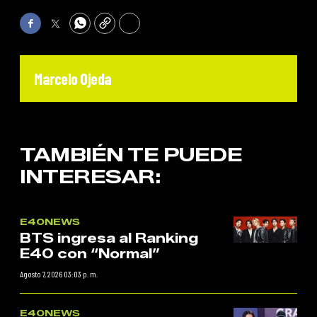
Facebook
Twitter
WhatsApp
Copy
Print
Marcelo Ojeda
TAMBIÉN TE PUEDE
INTERESAR:
E40NEWS
BTS ingresa al Ranking
E40 con “Normal”
Agosto 7, 2026 03:03 p. m.
E40NEWS