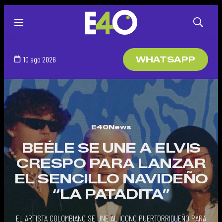
Menú
Mostrar
búsqued
10 ago 2026
WHATSAPP
E40News
BEÉLE SE UNE A ELVIS
CRESPO PARA LANZAR
EL SENCILLO NAVIDEÑO
“LA PATADITA”
EL ARTISTA COLOMBIANO SE UNE AL ÍCONO PUERTORRIQUEÑO PARA