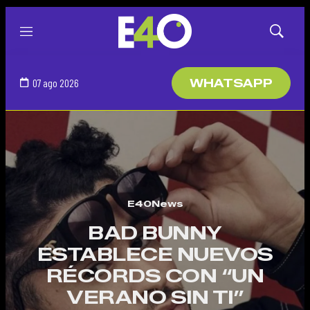
Menú
Mostrar
búsqued
07 ago 2026
WHATSAPP
E40News
BAD BUNNY
ESTABLECE NUEVOS
RÉCORDS CON “UN
VERANO SIN TI”