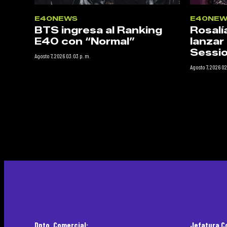
E40NEWS
E40NEW
BTS ingresa al Ranking
Rosalí
E40 con “Normal”
lanzar
Sessio
Agosto 7, 2026 03:03 p. m.
Agosto 7, 2026 02
Dpto. Comercial:
Jefatura C