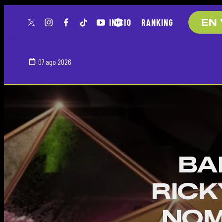
INICIO
RANKING
EN 
twitter
instagram
facebook
tiktok
youtube
spotify
07 ago 2026
BA
RICK
NOM