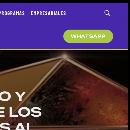
PROGRAMAS
EMPRESARIALES
Mostrar
búsqueda
WHATSAPP
O Y
E LOS
S AL