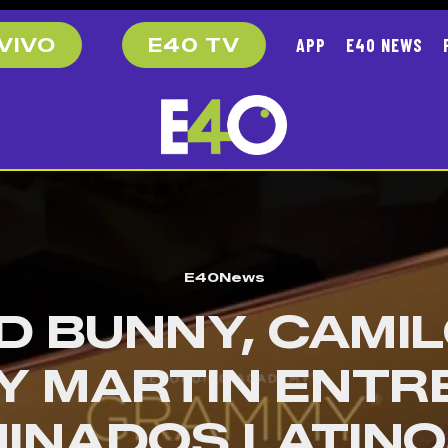
APP
E40 NEWS
VIVO
E40 TV
E40News
D BUNNY, CAMIL
Y MARTIN ENTR
INADOS LATINO