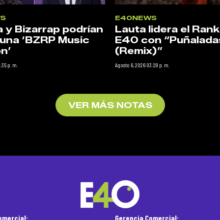
S
E40NEWS
a y Bizarrap podrían
Lauta lidera el Rank
 una ‘BZRP Music
E40 con “Puñalada
n’
(Remix)”
:35 p. m.
Agosto 6, 2026 03:29 p. m.
VER MÁS NOTAS
omercial:
Gerencia Comercial: