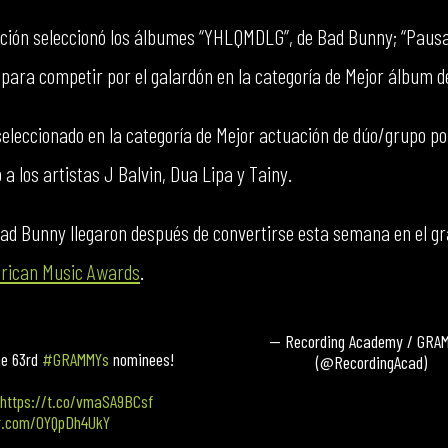
ción seleccionó los álbumes “YHLQMDLG”, de Bad Bunny; “Pausa”
 para competir por el galardón en la categoría de Mejor álbum de
leccionado en la categoría de Mejor actuación de dúo/grupo po
o a los artistas J Balvin, Dua Lipa y Tainy.
d Bunny llegaron después de convertirse esta semana en el gra
rican Music Awards
.
— Recording Academy / GRA
he 63rd
#GRAMMYs
nominees!
(@RecordingAcad)
https://t.co/vmaSA9BCsf
er.com/0YQpDh4UkY