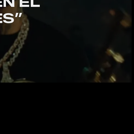
N EL
ES”