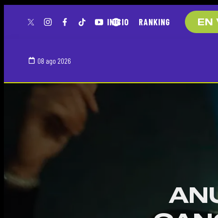
INICIO
RANKING
EN 
twitter
instagram
facebook
tiktok
youtube
spotify
08 ago 2026
AN