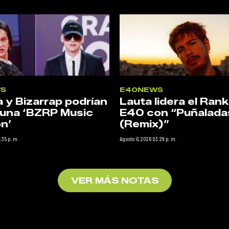
S
E40NEWS
a y Bizarrap podrían
Lauta lidera el Rank
 una ‘BZRP Music
E40 con “Puñalada
n’
(Remix)”
:35 p. m.
Agosto 6, 2026 03:29 p. m.
VER MÁS NOTAS