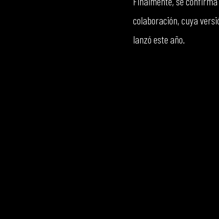
Finalmente, se confirma 
colaboración, cuya versió
lanzó este año.