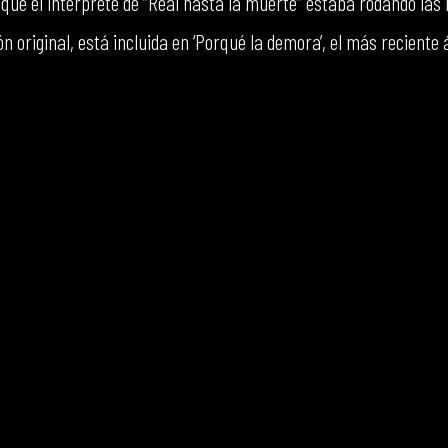
que el intérprete de “Real hasta la muerte” estaba rodando las
n original, está incluida en ‘Porqué la demora’, el más reciente