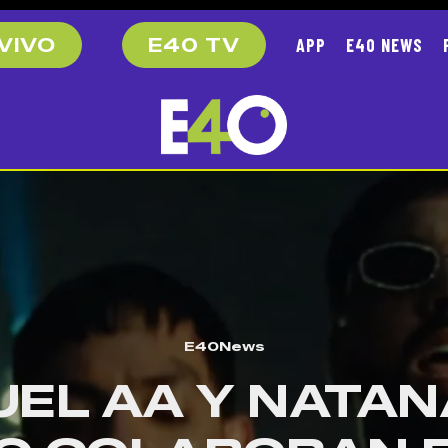
APP
E40 NEWS
VIVO
E40 TV
E40News
UEL AA Y NATAN