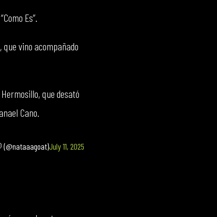
 “Como Es”.
ño, que vino acompañado
 Hermosillo, que desató
tanael Cano.
 (@nataaagoat)
July 11, 2025